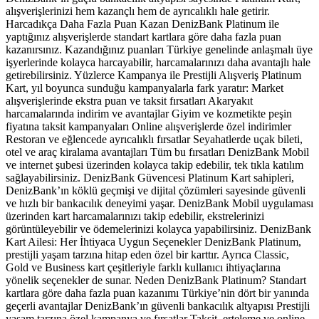
alışverişlerinizi hem kazançlı hem de ayrıcalıklı hale getirir.
Harcadıkça Daha Fazla Puan Kazan DenizBank Platinum ile
yaptığınız alışverişlerde standart kartlara göre daha fazla puan
kazanırsınız. Kazandığınız puanları Türkiye genelinde anlaşmalı üye
işyerlerinde kolayca harcayabilir, harcamalarınızı daha avantajlı hale
getirebilirsiniz. Yüzlerce Kampanya ile Prestijli Alışveriş Platinum
Kart, yıl boyunca sunduğu kampanyalarla fark yaratır: Market
alışverişlerinde ekstra puan ve taksit fırsatları Akaryakıt
harcamalarında indirim ve avantajlar Giyim ve kozmetikte peşin
fiyatına taksit kampanyaları Online alışverişlerde özel indirimler
Restoran ve eğlencede ayrıcalıklı fırsatlar Seyahatlerde uçak bileti,
otel ve araç kiralama avantajları Tüm bu fırsatları DenizBank Mobil
ve internet şubesi üzerinden kolayca takip edebilir, tek tıkla katılım
sağlayabilirsiniz. DenizBank Güvencesi Platinum Kart sahipleri,
DenizBank’ın köklü geçmişi ve dijital çözümleri sayesinde güvenli
ve hızlı bir bankacılık deneyimi yaşar. DenizBank Mobil uygulaması
üzerinden kart harcamalarınızı takip edebilir, ekstrelerinizi
görüntüleyebilir ve ödemelerinizi kolayca yapabilirsiniz. DenizBank
Kart Ailesi: Her İhtiyaca Uygun Seçenekler DenizBank Platinum,
prestijli yaşam tarzına hitap eden özel bir karttır. Ayrıca Classic,
Gold ve Business kart çeşitleriyle farklı kullanıcı ihtiyaçlarına
yönelik seçenekler de sunar. Neden DenizBank Platinum? Standart
kartlara göre daha fazla puan kazanımı Türkiye’nin dört bir yanında
geçerli avantajlar DenizBank’ın güvenli bankacılık altyapısı Prestijli
yaşam tarzına özel kampanya ve fırsatlar Taksit, erteleme ve online