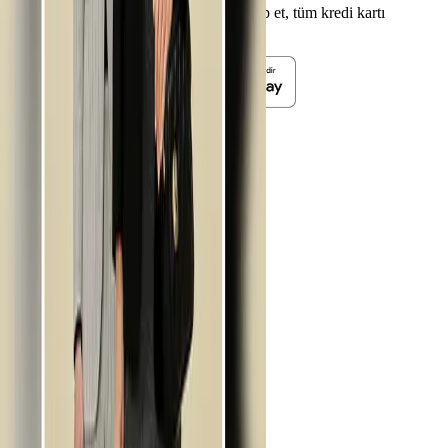
Uygulamayı indirerek kampanyaları takip et, tüm kredi kartı
fırsatlarını yakala.
Kredi Kartı
Kampanyalar
Akaryakıt
Araç
E-Ticaret
Eğitim & Kırtasiye
Eğlence
Elektronik
Dekorasyon
Moda & Kozmetik
Market
Sağlık
Seyahat
Yeme-İçme
Yurt Dışı