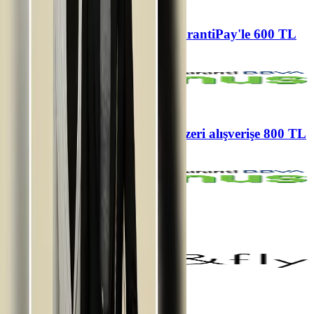
%9 kazanç
www.pierrecardin.com.tr'de GarantiPay'le 600 TL
bonus!
Pierre Cardin
%10 kazanç
Pierre Cardin'de 8.000 TL ve üzeri alışverişe 800 TL
Pierre Cardin bonus!
Pierre Cardin
6 taksit
Pierre Cardin’de 6 taksit!
Pierre Cardin
6 taksit