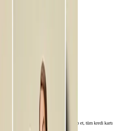
Keşfet
Rehber
Kategoriler
Çözümler
Kredi Kartı
Rehber
Kampania'yı indir
Uygulamayı indirerek kampanyaları takip et, tüm kredi kartı
fırsatlarını yakala.