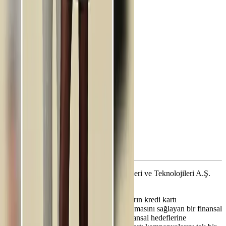
Çözümler
Kampanya Rehberi
Kurumsal
Yasal
© 2025 Kampania İnternet Bilgi Hizmetleri ve Teknolojileri A.Ş.
Tüm hakları saklıdır.
Kampania, Türkiye genelinde kullanıcıların kredi kartı
kampanyalarından en iyi şekilde yararlanmasını sağlayan bir finansal
teknoloji platformudur. Kullanıcıların finansal hedeflerine