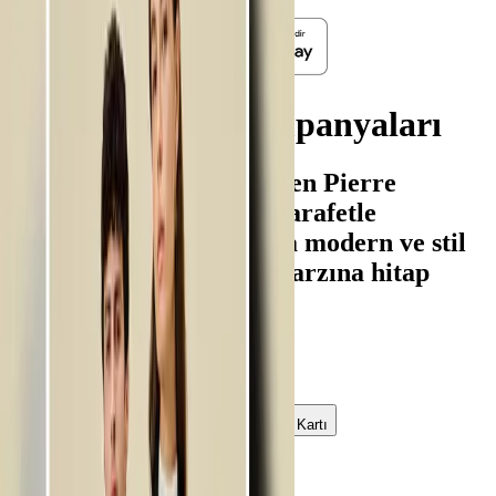
Pierre Cardin kampanyaları
Dünya modasına yön veren Pierre
Cardin, fonksiyonelliği zarafetle
birleştiren tasarımlarıyla modern ve stil
sahibi bireylerin yaşam tarzına hitap
eder.
Kampanya türü
Sektör
Kredi Kartı
Önerilen