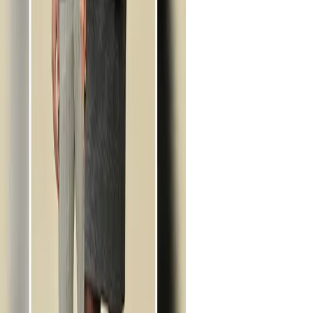
Diğer
Çözümler
Cardwise
Kampanya Rehberi
Kurumsal
Hakkımızda
Basında Kampania
İletişim
Yasal
Kişisel Verilerin Korunması
İlgili Kişi Başvuru Formu
Aydınlatma Metni
Çerez Politikası
Kredi Kartı
Kampanyalar