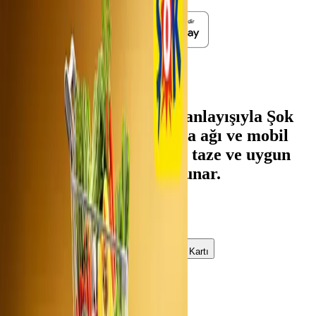
Şok kampanyaları
"Hepsi İyi, Hepsi Ucuz" anlayışıyla Şok
Marketler, yaygın mağaza ağı ve mobil
uygulaması Cepte Şok ile taze ve uygun
fiyatlı gıdayı tüketiciye sunar.
Kampanya türü
Sektör
Kredi Kartı
Önerilen
Filtrele