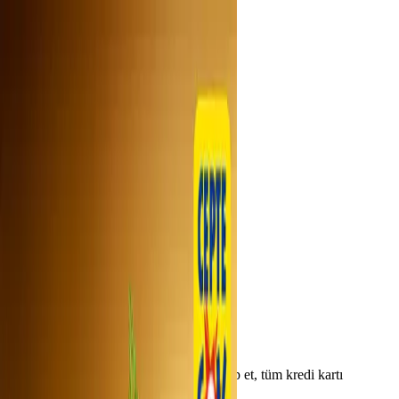
Keşfet
Rehber
Kategoriler
Çözümler
Kredi Kartı
Rehber
Kampania'yı indir
Uygulamayı indirerek kampanyaları takip et, tüm kredi kartı
fırsatlarını yakala.