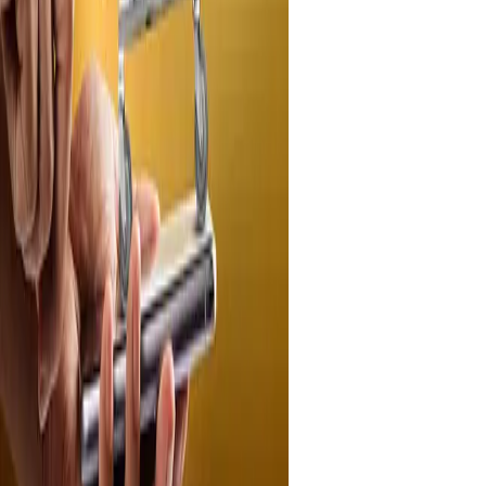
Eğlence
Elektronik
Dekorasyon
Moda & Kozmetik
Market
Sağlık
Seyahat
Yeme-İçme
Yurt Dışı
Diğer
Çözümler
Cardwise
Kampanya Rehberi
Kurumsal
Hakkımızda
Basında Kampania
İletişim
Yasal