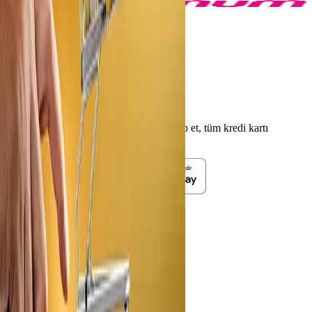
Şok
3
kampanya bulundu.
Ana Sayfa
Şok kampanyaları
Kampania'yı indir
Uygulamayı indirerek kampanyaları takip et, tüm kredi kartı
fırsatlarını yakala.
Kredi Kartı
Kampanyalar
Akaryakıt
Araç
E-Ticaret
Eğitim & Kırtasiye