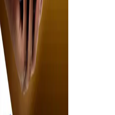
Kişisel Verilerin Korunması
İlgili Kişi Başvuru Formu
Aydınlatma Metni
Çerez Politikası
Kredi Kartı
Kampanyalar
Çözümler
Kampanya Rehberi
Kurumsal
Yasal