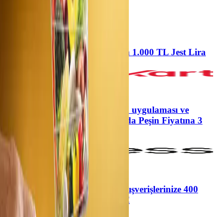
Önerilen
%5 kazanç
Market Alışverişlerinize Toplam 1.000 TL Jest Lira
Migros, +4
3 taksit
Axess'e özel Cepteşok İsteGelsin uygulaması ve
www.sokmarket.com.tr/ekstra’da Peşin Fiyatına 3
Taksit!
Şok
%8 kazanç
2.500 TL ve Üzeri Cepte Şok Alışverişlerinize 400
TL’ye Varan MaxiPuan Fırsatı!