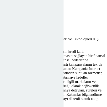
© 2025 Kampania İnternet Bilgi Hizmetleri ve Teknolojileri A.Ş.
Tüm hakları saklıdır.
Kampania, Türkiye genelinde kullanıcıların kredi kartı
kampanyalarından en iyi şekilde yararlanmasını sağlayan bir finansal
teknoloji platformudur. Kullanıcıların finansal hedeflerine
ulaşmalarına yardımcı olmak için kredi kartı kampanyalarını tek bir
yerde toplar ve kişiselleştirilmiş öneriler sunar. Kampania İnternet
Bilgi Hizmetleri ve Teknolojileri A.Ş. tarafından sunulan hizmetler,
kullanıcıların finansal hayatlarını kolaylaştırmayı hedefler.
Kampania’da sunulan kampanya içerikleri, ilgili markaların ve
hizmet sağlayıcılarının güncellemelerine bağlı olarak değişkenlik
gösterebilir. Uygulamada belirtilen kampanya detayları, süreleri ve
avantajları anlık olarak güncellenmektedir. Rakamlar bilgilendirme
amaçlı olup, güncel bilgiler için uygulamayı düzenli olarak takip
etmeniz önerilir.