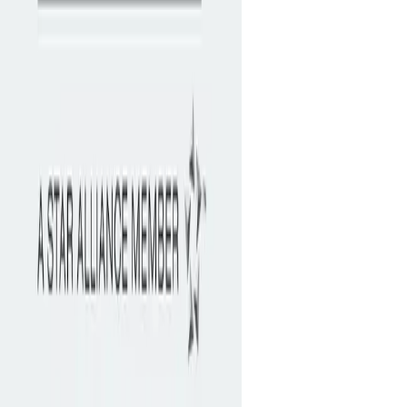
Kampanyalar
Akaryakıt
Araç
E-Ticaret
Eğitim & Kırtasiye
Eğlence
Elektronik
Dekorasyon
Moda & Kozmetik
Market
Sağlık
Seyahat
Yeme-İçme
Yurt Dışı
Diğer
Çözümler
Cardwise
Kampanya Rehberi
Kurumsal
Hakkımızda