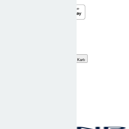
Türk Hava Yolları
kampanyaları
Kampanya türü
Sektör
Kredi Kartı
Önerilen
Filtrele
Önerilen
6 taksit
THY’de 6'ya varan taksit!