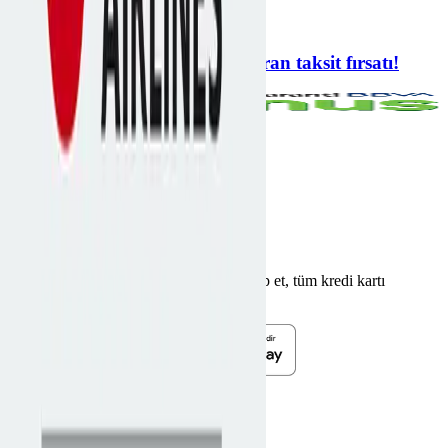
Türk Hava Yolları
6 taksit
Türk Hava Yolları'nda 6'ya varan taksit fırsatı!
Türk Hava Yolları
9
kampanya bulundu.
Ana Sayfa
Türk Hava Yolları kampanyaları
Kampania'yı indir
Uygulamayı indirerek kampanyaları takip et, tüm kredi kartı
fırsatlarını yakala.
Kredi Kartı