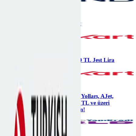
Türk Hava Yolları
6 taksit
Türk Hava Yolları'nda 6 Taksit
Türk Hava Yolları
%6 kazanç
Hava Yolu Bilet Alımınıza 6.000 TL Jest Lira
AJet, +3
%10 kazanç
Opet Worldcard ile Türk Hava Yolları, AJet,
Pegasus ve SunExpress’te 4000 TL ve üzeri
harcamanıza 400 TL Opet Puan!
AJet, +3
6 taksit