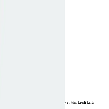
Keşfet
Rehber
Kategoriler
Çözümler
Kredi Kartı
Rehber
Kampania'yı indir
Uygulamayı indirerek kampanyaları takip et, tüm kredi kartı
fırsatlarını yakala.